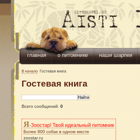
главная
о питомнике
наши шарпеи
В начало
Гостевая книга
Гостевая книга
Всего сообщений:
0
Я
-Зоостар! Твой идеальный питомник
Более 800 собак в одном месте
zoostar.ru