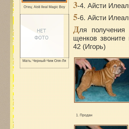
3
-4. Айсти Илеа
Отец:
Aisti Ileal Magic Boy
5
-6. Айсти Илеа
Д
ля получения
щенков звоните 
42 (Игорь)
Мать:
Черный-Чиж Оля-Ля
1. Продан