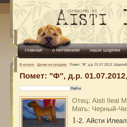
главная
о питомнике
наши шарпеи
В начало
Щенки на продажу
Помет: "Ф", д.р. 01.07.2012, Шарпей
Помет: "Ф", д.р. 01.07.201
Отец: Aisti Ileal 
Мать: Черный-Ч
1
-2. Айсти Илеа