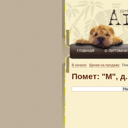
главная
о питомни
В начало
Щенки на продажу
Помет
Помет: "М", д