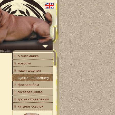
о питомнике
новости
наши шарпеи
щенки на продажу
фотоальбом
гостевая книга
доска объявлений
каталог ссылок