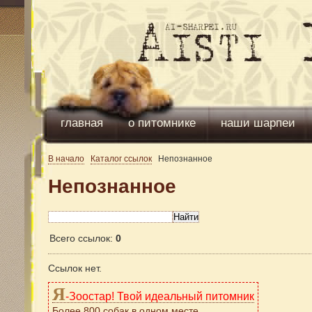
главная
о питомнике
наши шарпеи
В начало
Каталог ссылок
Непознанное
Непознанное
Всего ссылок:
0
Ссылок нет.
Я
-Зоостар! Твой идеальный питомник
Более 800 собак в одном месте