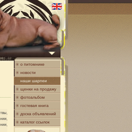
о питомнике
новости
наши шарпеи
щенки на продажу
фотоальбом
гостевая книга
твы,
доска объявлений
нии,
каталог ссылок
нии,