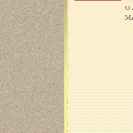
О
т
М