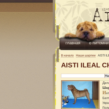
главная
о питомни
В начало
Наши шарпеи
AISTI I
AISTI ILEAL
Дат
Ша
И
н
Балт
Укра
Поль