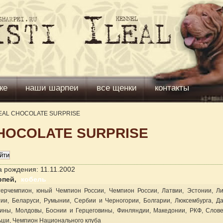
ке
наши шарпеи
все щенки
контакты
LEAL CHOCOLATE SURPRISE
 CHOCOLATE SURPRISE
а рождения: 11.11.2002
рпей,
кобель
терчемпион, юный Чемпион России, Чемпион России, Латвии, Эстонии, Ли
ии, Беларуси, Румынии, Сербии и Черногории, Болгарии, Люксембурга, Да
ины, Молдовы, Боснии и Герцеговины, Финляндии, Македонии, РКФ, Слове
ши, Чемпион Национального клуба